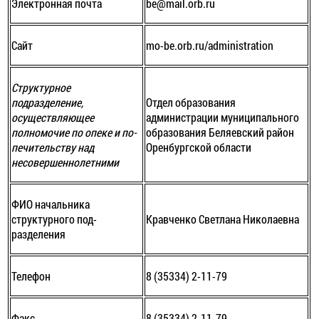
Электронная почта
be@mail.orb.ru
Сайт
mo-be.orb.ru/administration
Структурное
подразделение,
Отдел образования
осуществляющее
администрации муниципального
полномочие по опеке и по­­
образования Беляевский район
печительству над
Оренбургской области
несовершеннолет­ними
ФИО начальника
структурного под­
Кравченко Светлана Николаевна
разделения
Телефон
8 (35334) 2-11-79
Факс
8 (35334) 2-11-79